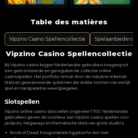
AMATIC
AMATIC
5 Fire Fruits
Farmhouse
12 Coins
Coins of Ra: Hold and Win
3 Wonders Catch
Crypto Bro
FELIXGAMING
HACKSAW
WAZDAN
YGGDRASIL
AVATAR UX
BETSOFT
Table des matières
Majestic Claws - Hold & Hit
Stoichkov #8
Mad Hit Marlin Bonanza
Raptor 2
SPINOMENAL
EGT
YGGDRASIL
RUBYPLAY
Golden Ticket
Fishin Bear
Disco Farm - Hold & Win
Clovers of Luck 2
PLAY'N GO
BOOONGO
RUBYPLAY
BETSOFT
Vipzino Casino Spellencollectie
Spelaanbieders bi
Richness Factory
Fortune Coins
Mad Hit Wild Alice
Crazy Chicken
TADA GAMING
EGT
NOLIMITCITY
SKYWIND
Vipzino Casino Spellencollectie
Bij Vipzino casino krijgen Nederlandse gebruikers toegang tot
Fruit Cha Cha Cha
Bulky Dice
een gelicentieerde en gereguleerde collectie online
TADA GAMING
AMATIC
casinospellen. Het portfolio omvat door de industrie erkende
Pearl Coin Rise
Bufon Fortuna
titels en geavanceerde systemen die strikte normen van eerlijk
RUBYPLAY
RUBYPLAY
spel en transparantie weerspiegelen.
Fisherman's Luck
Golden Shower
WAZDAN
NOLIMITCITY
Slotspellen
Vipzino online casino slots tellen ongeveer 1.700. Nederlandse
gebruikers geven de voorkeur aan Vipzino casino spellen voor
jackpots, Megaways en thematische titels van grote studio's.
Book of Dead: hoogvolatiele Egyptische slot met