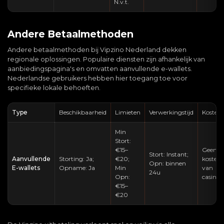
N.v.t.
Andere Betaalmethoden
Andere betaalmethoden bij Vipzino Nederland dekken
regionale oplossingen. Populaire diensten zijn afhankelijk van
aanbiedingspagina's en omvatten aanvullende e-wallets.
Nederlandse gebruikers hebben hier toegang toe voor
specifieke lokale behoeften.
Type
Beschikbaarheid
Limieten
Verwerkingstijd
Kosten
Min
Stort:
€15–
Geen
Stort: Instant;
Aanvullende
Storting: Ja;
€20;
kosten
Opn: binnen
E-wallets
Opname: Ja
Min
van
24u
Opn:
casinoz
€15–
€20