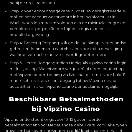
nabij de registratieknop.
Stap 3: Voer Accountgegevens In: Voer uw geregistreerde e-
mail en het accountwachtwoord in het loginformulier in.
Wachtwoorden moeten voldoen aan de minimale lengte en
complexiteit gespecificeerd tijdens registratie en zijn
hoofdlettergevoelig.
Stap 4: Bevestig Toegang: Klik op de loginknop. Nederlandse
gebruikers kunnen een captcha zien voor extra beveiliging
wanneer verdachte activiteit wordt gedetecteerd.
Stap 5: Herstel Toegang Indien Nodig: Als Vipzino casino login
mislukt, klik op "Wachtwoord vergeten" of neem contact op
met Vipzino ondersteuning via live chat of e-mail voor hulp. E-
mail reset links herstellen toegang tot uw Vipzino casino
account en maken Vipzino casino bonus claims mogelijk.
Beschikbare Betaalmethoden
bij Vipzino Casino
Vipzino ondersteunt ongeveer 10–15 geverifieerde
betaalmethoden voor Nederlandse gebruikers. Populaire typen
omvatten bankoverschrijvingen, credit/debit kaarten, e-wallets