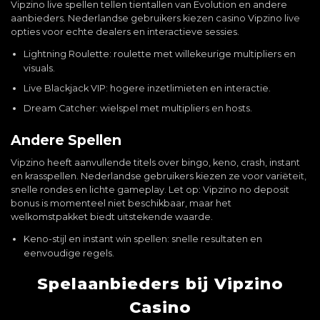
Vipzino live spellen tellen tientallen van Evolution en andere
aanbieders. Nederlandse gebruikers kiezen casino Vipzino live
opties voor echte dealers en interactieve sessies.
Lightning Roulette: roulette met willekeurige multipliers en
visuals.
Live Blackjack VIP: hogere inzetlimieten en interactie.
Dream Catcher: wielspel met multipliers en hosts.
Andere Spellen
Vipzino heeft aanvullende titels over bingo, keno, crash, instant
en krasspellen. Nederlandse gebruikers kiezen ze voor variëteit,
snelle rondes en lichte gameplay. Let op: Vipzino no deposit
bonus is momenteel niet beschikbaar, maar het
welkomstpakket biedt uitstekende waarde.
Keno-stijl en instant win spellen: snelle resultaten en
eenvoudige regels.
Spelaanbieders bij Vipzino
Casino