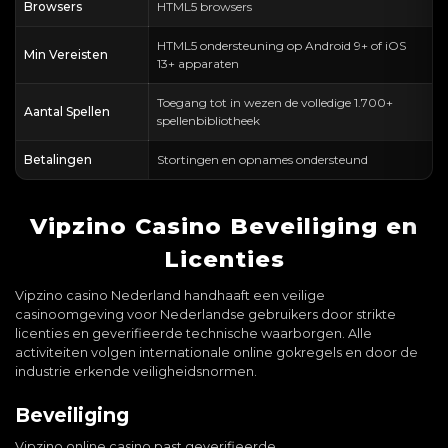
Browsers
HTML5 browsers
HTML5 ondersteuning op Android 9+ of iOS
Min Vereisten
13+ apparaten
Toegang tot in wezen de volledige 1.700+
Aantal Spellen
spellenbibliotheek
Betalingen
Stortingen en opnames ondersteund
Vipzino Casino Beveiliging en
Licenties
Vipzino casino Nederland handhaaft een veilige
casinoomgeving voor Nederlandse gebruikers door strikte
licenties en geverifieerde technische waarborgen. Alle
activiteiten volgen internationale online gokregels en door de
industrie erkende veiligheidsnormen.
Beveiliging
Vipzino online casino past geverifieerde