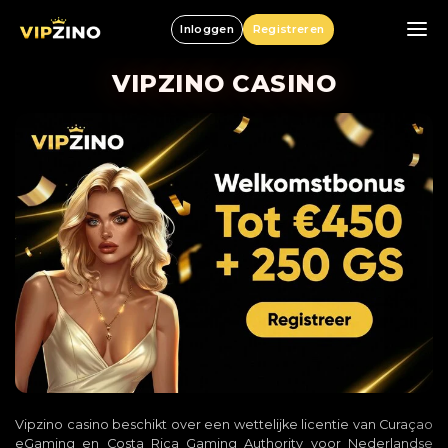
Inloggen
Registreren
VIPZINO CASINO
Vipzino casino beschikt over een wettelijke licentie van Curaçao
eGaming en Costa Rica Gaming Authority voor Nederlandse