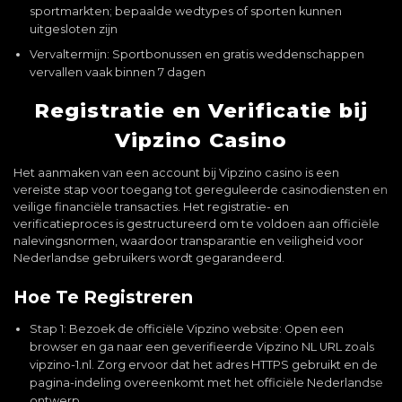
sportmarkten; bepaalde wedtypes of sporten kunnen
uitgesloten zijn
Vervaltermijn: Sportbonussen en gratis weddenschappen
vervallen vaak binnen 7 dagen
Registratie en Verificatie bij
Vipzino Casino
Het aanmaken van een account bij Vipzino casino is een
vereiste stap voor toegang tot gereguleerde casinodiensten en
veilige financiële transacties. Het registratie- en
verificatieproces is gestructureerd om te voldoen aan officiële
nalevingsnormen, waardoor transparantie en veiligheid voor
Nederlandse gebruikers wordt gegarandeerd.
Hoe Te Registreren
Stap 1: Bezoek de officiële Vipzino website: Open een
browser en ga naar een geverifieerde Vipzino NL URL zoals
vipzino-1.nl. Zorg ervoor dat het adres HTTPS gebruikt en de
pagina-indeling overeenkomt met het officiële Nederlandse
ontwerp.