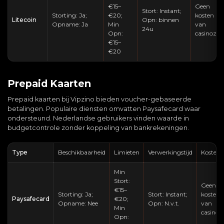
€15–
Geen
Stort: Instant;
Storting: Ja;
€20;
kosten
Litecoin
Opn: binnen
Opname: Ja
Min
van
24u
Opn:
casinozijd
€15–
€20
Prepaid Kaarten
Prepaid kaarten bij Vipzino bieden voucher-gebaseerde
betalingen. Populaire diensten omvatten Paysafecard waar
ondersteund. Nederlandse gebruikers vinden waarde in
budgetcontrole zonder koppeling van bankrekeningen.
Type
Beschikbaarheid
Limieten
Verwerkingstijd
Kosten
Min
Stort:
Geen
€15–
Storting: Ja;
Stort: Instant;
kosten
Paysafecard
€20;
Opname: Nee
Opn: N.v.t.
van
Min
casinozi
Opn: