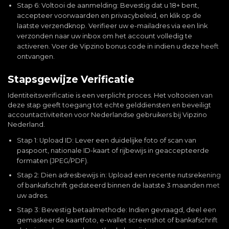
Stap 6: Voltooi de aanmelding: Bevestig dat u 18+ bent,
accepteer voorwaarden en privacybeleid, en klik op de
laatste verzendknop. Verifieer uw e-mailadres via een link
verzonden naar uw inbox om het account volledig te
activeren. Voer de Vipzino bonus code in indien u deze heeft
ontvangen.
Stapsgewijze Verificatie
Identiteitsverificatie is een verplicht proces. Het voltooien van
deze stap geeft toegang tot echte gelddiensten en beveiligt
accountactiviteiten voor Nederlandse gebruikers bij Vipzino
Nederland.
Stap 1: Upload ID: Lever een duidelijke foto of scan van
paspoort, nationale ID-kaart of rijbewijs in geaccepteerde
formaten (JPEG/PDF).
Stap 2: Dien adresbewijs in: Upload een recente nutsrekening
of bankafschrift gedateerd binnen de laatste 3 maanden met
uw adres.
Stap 3: Bevestig betaalmethode: Indien gevraagd, deel een
gemaskeerde kaartfoto, e-wallet screenshot of bankafschrift